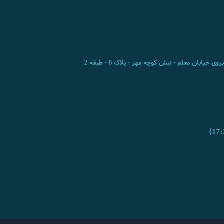
ی خیابان معلم - نبش کوچه مهر - پلاک 6 - طبقه 2