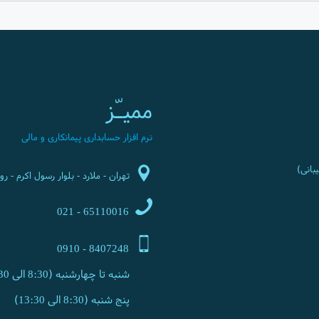
ممیـّز
نرم افزار حسابداری پیمانکاری و مالی
تهران - ملارد - بلوار رسول اکرم - روبرو
65110016 - 021
8407248 - 0910
شنبه تا چهارشنبه (8:30 الی 17:30)
پنج شنبه (8:30 الی 13:30)