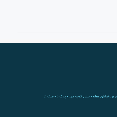
ی خیابان معلم - نبش کوچه مهر - پلاک 6 - طبقه 2