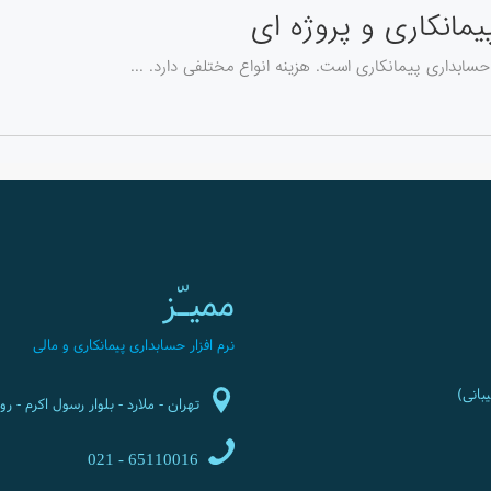
یمانکاری و پروژه ای
ابداری پیمانکاری است. هزینه انواع مختلفی دارد. ...
ممیـّز
نرم افزار حسابداری پیمانکاری و مالی
تهران - ملارد - بلوار رسول اکرم - روبرو
65110016 - 021