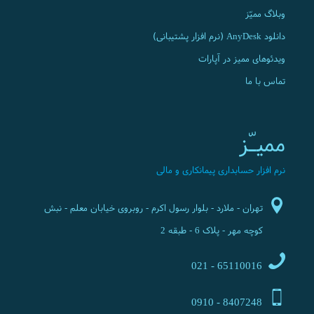
وبلاگ ممیّز
دانلود AnyDesk (نرم افزار پشتیبانی)
ویدئوهای ممیز در آپارات
تماس با ما
ممیـّز
نرم افزار حسابداری پیمانکاری و مالی
تهران - ملارد - بلوار رسول اکرم - روبروی خیابان معلم - نبش
کوچه مهر - پلاک 6 - طبقه 2
65110016 - 021
8407248 - 0910