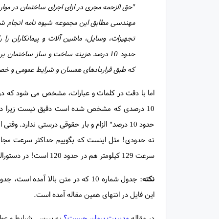
"حق الزحمه مجری در ازای اجرای ساختمان در موا
مهندسی مطابق این مجموعه شیوه نامه انجام شو
تجهیزات، وسایل، ماشین آلات و پیمانکاران را 
که طبق قراردادهای همسان و شرایط عمومی و خص
اما با دقت در کلمات و عبارات، مشخص می شود ک
10 درصدی که مشخص شده است دقیق نیست زیرا در اینجا از کلمه
حدود 10 درصد" الزام و بار حقوقی درستی ندارد. وق
نه حدودی! مثل اینست که بگوییم حداکثر سرعت مجا
سرعت 129 کیلومتر هم در حدود 120 است! در دستورالعمل بالا عبارت "حداکثر 10 درصد" الزام و تحکم بیشتری دارد.
نکته
: جدول شماره 10 که در متن بالا آم
این فایل در انتهای همین مقاله آمده است.
در مقاله
مدیریت پیمان چیست؟
به بررسی شرایط و عوام