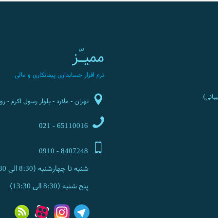
ممیـّز
نرم افزار حسابداری پیمانکاری و مالی
تهران - ملارد - بلوار رسول اکرم - روبرو
65110016 - 021
8407248 - 0910
شنبه تا چهارشنبه (8:30 الی 17:30)
پنج شنبه (8:30 الی 13:30)