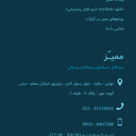
دانلود AnyDesk (نرم افزار پشتیبانی)
ویدئوهای ممیز در آپارات
تماس با ما
ممیـّز
نرم افزار حسابداری پیمانکاری و مالی
تهران - ملارد - بلوار رسول اکرم - روبروی خیابان معلم - نبش
کوچه مهر - پلاک 6 - طبقه 2
65110016 - 021
8407248 - 0910
شنبه تا چهارشنبه (8:30 الی 17:30)