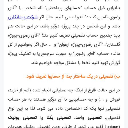
بنابراین ذیل حساب "حسابهای پرداختنی" نام شخص را "آقای
رضوی-تامین کننده" تعریف می کنیم. حال اگر
شرکت پیمانکاری
باشد و این شخص در چند پروژه درگیر باشد، در این حالت هم
باید چندین حساب تفصیلی تعریف کنیم مثلاً "آقای رضوی-پروژه
گلستان"، "آقای رضوی-پروژه ارغوان" و ... حال اگر بخواهیم از کل
مانده حساب "آقای رضوی" به صورت سرجمع یا به تفکیک پروژه
گزارش تهیه کنیم قطعا با مشکل مواجه خواهیم شد.
ب) تفصیلی در یک ساختار جدا از حسابها تعریف شود.
در این حالت فارغ از اینکه چه عملیاتی انجام شده (اعم از خرید،
فروش و ...) و چه حسابهایی با آن درگیر هستند به هر حساب
تفصیلی تنها یک کد اختصاص داده می شود. لذا به این نوع
تفصیلی،
تفصیلی واحد
،
تفصیلی یکتا
یا
تفصیلی یونیک
(unique) گفته می شود. از طرفی چون تفصیلی یونیک همزمان