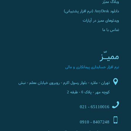
وبلاگ ممیّز
دانلود AnyDesk (نرم افزار پشتیبانی)
ویدئوهای ممیز در آپارات
تماس با ما
ممیـّز
نرم افزار حسابداری پیمانکاری و مالی
تهران - ملارد - بلوار رسول اکرم - روبروی خیابان معلم - نبش
کوچه مهر - پلاک 6 - طبقه 2
65110016 - 021
8407248 - 0910